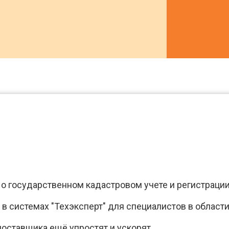
 государственном кадастровом учете и регистрации 
 системах "Техэксперт" для специалистов в области
поставщика ещё упростят и ускорят