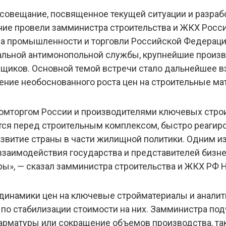
совещание, посвященное текущей ситуации и разраб
ние провели замминистра строительства и ЖКХ Росс
ра промышленности и торговли Российской Федераци
льной антимонопольной службы, крупнейшие произво
щиков. Основной темой встречи стало дальнейшее в
ние необоснованного роста цен на строительные ма
ромторгом России и производителями ключевых стро
тся перед строительным комплексом, быстро реагир
звитие страны в части жилищной политики. Одним и
взаимодействия государства и представителей бизн
ры», — сказал замминистра строительства и ЖКХ РФ 
динамики цен на ключевые стройматериалы и аналит
по стабилизации стоимости на них. Замминистра под
рматуры или сокращение объемов производства, так к