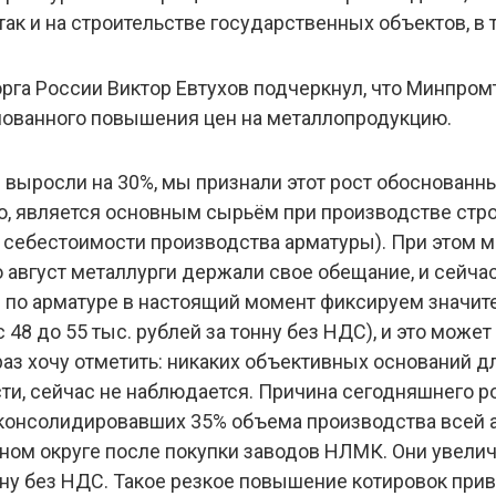
ак и на строительстве государственных объектов, в
рга России Виктор Евтухов подчеркнул, что Минпром
нованного повышения цен на металлопродукцию.
 выросли на 30%, мы признали этот рост обоснованны
ню, является основным сырьём при производстве стр
 себестоимости производства арматуры). При этом м
о август металлурги держали свое обещание, и сейча
ем по арматуре в настоящий момент фиксируем значит
 с 48 до 55 тыс. рублей за тонну без НДС), и это мож
раз хочу отметить: никаких объективных оснований д
и, сейчас не наблюдается. Причина сегодняшнего ро
консолидировавших 35% объема производства всей а
ом округе после покупки заводов НЛМК. Они увеличи
тонну без НДС. Такое резкое повышение котировок при