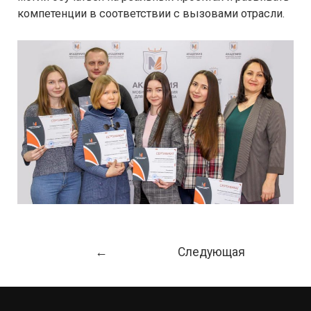
компетенции в соответствии с вызовами отрасли.
Навигация
←
Следующая
по
Предыдущая
Запись
→
записям
Запись