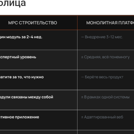
блица