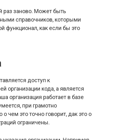
 раз заново. Может быть
нными справочников, которыми
 функционал, как если бы это
а
ставляется доступ к
й организации кода, а является
ваша организация работает в базе
умеется, при грамотно
о чем это точно говорит, дак это о
граций ограничены.
з указания организации. Например,