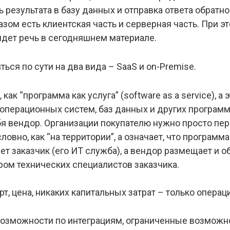
 результата в базу данных и отправка ответа обратн
зом есть клиентская часть и серверная часть. При э
ойдет речь в сегодняшнем материале.
ься по сути на два вида – SaaS и on-Premise.
ак “программа как услуга” (software as a service), а 
операционных систем, баз данных и других програм
бя вендор. Организации покупателю нужно просто пер
овно, как “на территории”, а означает, что программ
ет заказчик (его ИТ служба), а вендор размещает и 
ром технических специалистов заказчика.
рт, цена, никаких капитальных затрат – только опера
возможности по интеграциям, ограниченные возможн