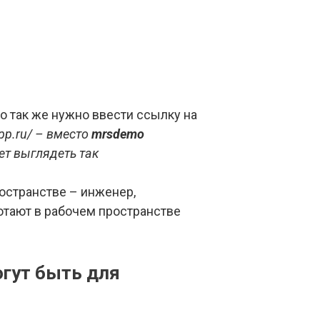
о так же нужно ввести ссылку на
pp.ru/
– вместо
mrsdemo
ет выглядеть так
остранстве – инженер,
отают в рабочем пространстве
огут быть для