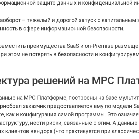
формационной защите данных и конфиденциальной и
аоборот – тяжелый и дорогой запуск с капитальным
енность в сфере информационной безопасности.
овместить преимущества SaaS и on-Premise размещен
ри этом не потерять в безопасности и конфигурируе
ектура решений на МРС Пл
нные на МРС Платформе, построены на базе мультит
приобрел заказчик предоставляется ему по модели Saa
е, как и конфигурация самой программы. Это означает
структуру, нести риски, связанные с этим. А данные
х клиентов вендора (что практикуется при классичес