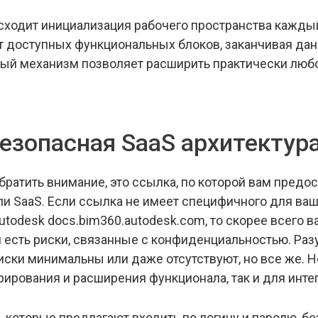
сходит инициализация рабочего пространства каждый
от доступных функциональных блоков, заканчивая да
ый механизм позволяет расширить практически любой
езопасная SaaS архитектур
братить внимание, это ссылка, по которой вам предо
 SaaS. Если ссылка не имеет специфичного для ваше
Autodesk
docs.bim360.autodesk.com
, то скорее всего 
 есть риски, связанные с конфиденциальностью. Раз
ски минимальны или даже отсутствуют, но все же. Но 
рирования и расширения функционала, так и для инте
 которые предлагают входить по логину и паролю, бе